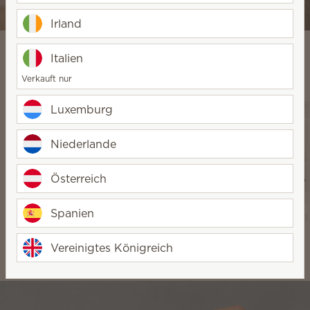
Raumdiffuser und Öle kaufen
Irland
Italien
Verkauft nur
Entdecken Sie unsere Produkte
Luxemburg
Niederlande
Österreich
Spanien
Elektrische
Raumdiffuser
Scentsy Air und
Duftlampen und
und Öle
Pods
Vereinigtes Königreich
Wachs