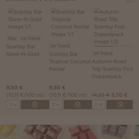
Neu
Im Trend
Im Trend
I
Scentsy Bar
Im Trend
Silver-N-Gold
Scentsy Bar
S
Tropical Coconut
Autumn Road
V
Nectar
Trip Scentsy Pod
B
Doppelpack
9,50 €
9,50 €
9
(10,11 €/100 ml)
(10,11 €/100 ml)
14,25 €
5,70 €
(
Quantity
Quantity
Quantity
Q