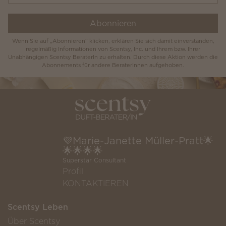
Abonnieren
Wenn Sie auf „Abonnieren“ klicken, erklären Sie sich damit einverstanden,
regelmäßig Informationen von Scentsy, Inc. und Ihrem bzw. Ihrer
Unabhängigen Scentsy BeraterIn zu erhalten. Durch diese Aktion werden die
Abonnements für andere BeraterInnen aufgehoben.
💜Marie-Janette Müller-Pratt🌟
🌟🌟🌟🌟
Superstar Consultant
Profil
KONTAKTIEREN
Scentsy Leben
Über Scentsy