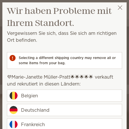
Warenkorb a
Wir haben Probleme mit
Wunschliste
Ihrem Standort.
💜Marie-Janette Müller-Pratt🌟🌟🌟🌟🌟
Party auswählen
Vergewissern Sie sich, dass Sie sich am richtigen
Ort befinden.
Selecting a different shipping country may remove all or
some items from your bag.
💜Marie-Janette Müller-Pratt🌟🌟🌟🌟🌟 verkauft
und rekrutiert in diesen Ländern:
Belgien
Deutschland
Frankreich