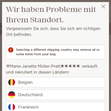
Warenkorb a
Wir haben Probleme mit
Wunschliste
Erleben Sie Ihren Raum
Ihrem Standort.
💜Marie-Janette Müller-Pratt🌟🌟🌟🌟🌟
Party auswählen
neu.
Vergewissern Sie sich, dass Sie sich am richtigen
Verwandeln Sie Ihr Zuhause in einen Ort der
Ort befinden.
Selbstentfaltung mit einzigartigem Dekor und
hochwertigen Düften.
Scentsy Warm
Selecting a different shipping country may remove all or
some items from your bag.
geerdet, rustikal, gemütlich, natürlich
💜Marie-Janette Müller-Pratt🌟🌟🌟🌟🌟 verkauft
und rekrutiert in diesen Ländern:
Belgien
Deutschland
Frankreich