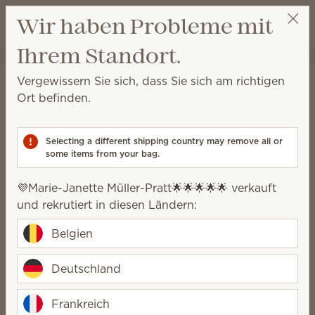
Warenkorb a
Wir haben Probleme mit
Wunschliste
Ihrem Standort.
💜Marie-Janette Müller-Pratt🌟🌟🌟🌟🌟
Party auswählen
Startseite
Plüschartikel
Vergewissern Sie sich, dass Sie sich am richtigen
Plüschartikel
Ort befinden.
Mit kuscheligen Freunden und fabelhaftem Duft gibt
es unendlich viele Gründe, Kinder und Erwachsene
Selecting a different shipping country may remove all or
um lächeln zu bringen.
some items from your bag.
20 Ergebnisse
Relevanz
Filter
💜Marie-Janette Müller-Pratt🌟🌟🌟🌟🌟 verkauft
und rekrutiert in diesen Ländern:
Belgien
Deutschland
Neu
Im Trend
Disney and Pixar’s
Scentsy Clip-
Frankreich
Lightning McQueen –
Anhänger Sorrento