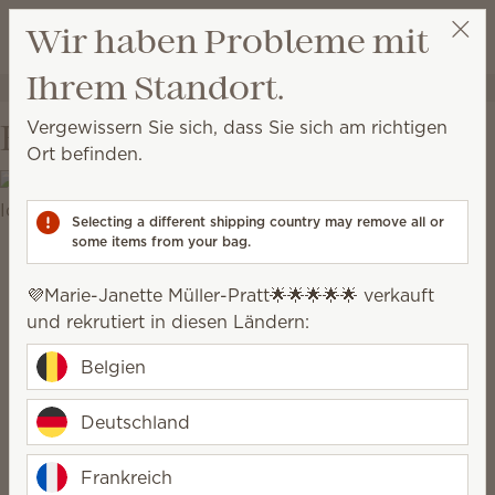
Warenkorb a
Wir haben Probleme mit
Wunschliste
Ihrem Standort.
💜Marie-Janette Müller-Pratt🌟🌟🌟🌟🌟
Party auswählen
Vergewissern Sie sich, dass Sie sich am richtigen
Hinter den Kulissen
Ort befinden.
Selecting a different shipping country may remove all or
some items from your bag.
💜Marie-Janette Müller-Pratt🌟🌟🌟🌟🌟 verkauft
und rekrutiert in diesen Ländern:
Belgien
Deutschland
Frankreich